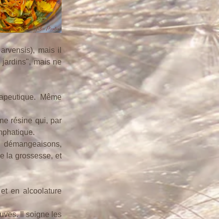
vensis), mais il 
jardins", mais ne 
rapeutique.  Même 
ne résine qui, par 
mphatique.
s démangeaisons, 
 la grossesse, et 
et en alcoolature 
ves. Il soigne les 