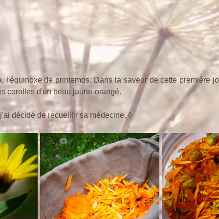
a, l'équinoxe de printemps. Dans la saveur de cette première jou
es corolles d'un beau jaune-orangé.
j'ai décidé de recueillir sa médecine. ◊