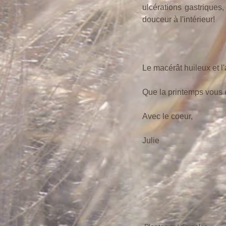
ulcérations gastriques
douceur à l'intérieur!
Le macérât huileux et l
Que la printemps vous 
Avec le coeur,
Julie 