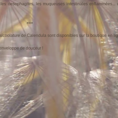
, les oesophagites, les muqueuses intestinales enflammées...
                                                                   •∞•
'alcoolature de Calendula sont disponibles sur la boutique en li
enveloppe de douceur ! 