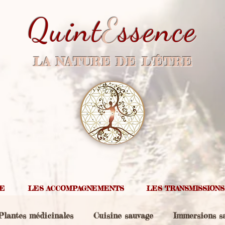
Quint
E
ssence
LA NATURE DE L'ÊTRE
IE
LES ACCOMPAGNEMENTS
LES TRANSMISSIONS
Plantes médicinales
Cuisine sauvage
Immersions s