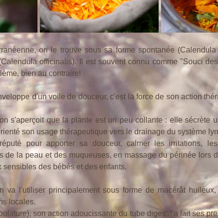
ranéenne, on le trouve sous sa forme spontanée (Calendula ar
 (Calendula officinalis). Il est souvent connu comme "Souci des 
ème, bien au contraire!
eloppe d'un voile de douceur, c'est la force de son action thé
on s'aperçoit que la plante est un peu collante : elle sécrète u
rienté son usage thérapeutique vers le drainage du système ly
 réputé pour apporter sa douceur, calmer les irritations, le
ns de la peau et des muqueuses, en massage du périnée lors de
x sensibles des bébés et des enfants. 
 va l'utiliser principalement sous forme de macérât huileux, 
ns locales.
olature), son action adoucissante du tube digestif a fait ses preu