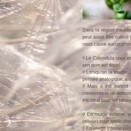
Dans la région méditer
peut aussi être cultivé
nous cause aucun probl
◊ Le Calendula nous env
son nom est doux!
◊ Lorsqu'on la touche, 
pensée analogique, a o
◊ Mais il est surtout
crevasses et ulcératio
est idéal pour les peau
◊ En usage externe, on
(diluée) pour applicatio
◊ En usage interne (alco