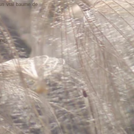
 un vrai baume de 
gne.