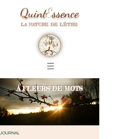
Quint
E
ssence
LA NATURE DE L'ÊTRE
À FLEURS DE MOTS
JOURNAL