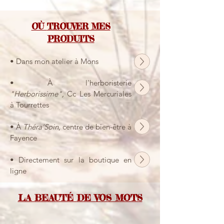
OÙ
TROUVER MES
PRODUITS
• Dans mon atelier à Mons
• À l'herboristerie
"Herborissime",
Cc Les Mercuriales
à Tourrettes
• À
Théra'Soin
, centre de bien-être à
Fayence
• Directement sur la boutique en
ligne
LA
BEAUTÉ
DE VOS MOTS