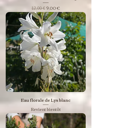
Prix original
Prix promotionnel
9,00 €
12,00 €
Eau florale de Lys blanc
Revient bientôt