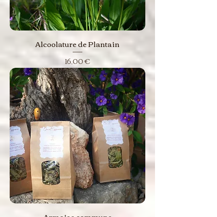
Alcoolature de Plantain
Prix
16,00 €
Armoise commune