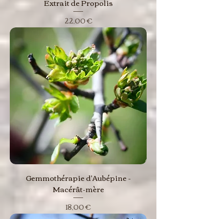
Extrait de Propolis
Prix
22,00 €
Gemmothérapie d'Aubépine -
Macérât-mère
Prix
18,00 €