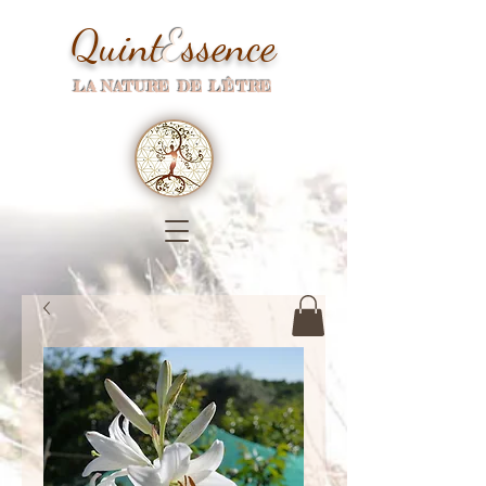
Quint
E
ssence
LA NATURE DE L'ÊTRE