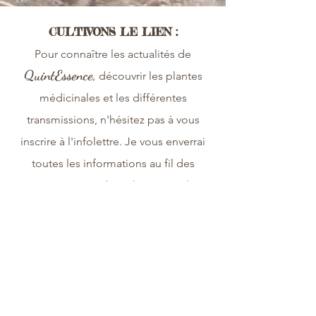
Vidéos
CULTIVONS LE LIEN :
P
our connaître les actualités de
QuintEssence,
découvrir les plantes
médicinales et les différentes
transmissions, n'hésitez pas à vous
inscrire à l'infolettre. Je vous enverrai
toutes les informations au fil des
saisons, à raison d'une lettre tous les 2
ou 3 mois (4 à 6 par an).
juliemoulin (at)
ME CONTACTER
:
mailo.com