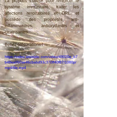
La propolis s'utilise pour renforcer le 
système immunitaire, traiter les 
affections respiratoires et ORL, et 
possède des propriétés anti-
inflammatoires, antioxydantes et 
cicatrisantes.
Belles préparations ! 
https://video.wixstatic.com/video/49020e_b7
b48ea050ae46cbabd93c370ff40f87/1080p/
mp4/file.mp4