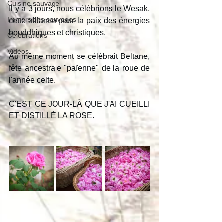
Cuisine sauvage
Il y a 3 jours, nous célébrions le Wesak, 
Immersions sauvages
cette alliance pour la paix des énergies 
bouddhiques et christiques.
Célébrations
Vidéos
Au même moment se célébrait Beltane, 
fête ancestrale "païenne" de la roue de 
l'année celte.
C'EST CE JOUR-LÀ QUE J'AI CUEILLI 
ET DISTILLÉ LA ROSE.