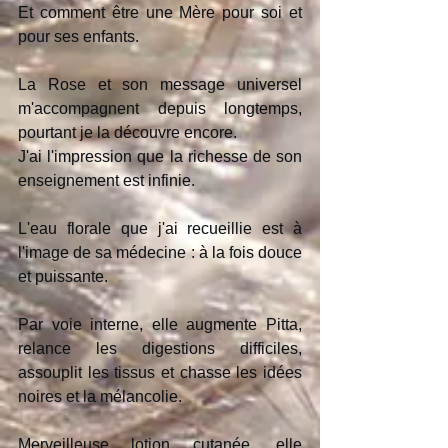
Et comment être une Mère pour soi et 
pour ses enfants.
La Rose et son message universel 
m'accompagnent depuis longtemps, 
pourtant je la découvre encore.
J'ai l'impression que la richesse de son 
enseignement est infinie.
L'eau florale que j'ai recueillie est à 
l'image de sa médecine : à la fois douce 
et puissante.
Par voie interne, elle augmente Pitta, 
relance les digestions difficiles, 
assouplit les tissus et chasse les idées 
noires et la mélancolie.
Merveilleuse lotion cutanée, elle 