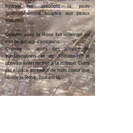
hydrate et assouplit la peau 
(particulièrement adaptée aux peaux 
matures).
Oeuvrer avec la Rose fait remonter en 
moi beaucoup d'émotions.
Comme si, après des années de 
transmutations et de libérations, je 
pouvais enfin rentrer à la maison. Dans 
cet espace au coeur de mon coeur que 
révèle la Rose. Tout est là.
Avec tout mon Amour,
Julie