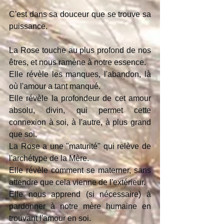
C'est dans sa douceur que se trouve sa 
puissance.
La Rose touche au plus profond de nos 
êtres, et nous ramène à notre essence.
Elle révèle les manques, l'abandon, là 
où l'amour a tant manqué.
Elle révèle la profondeur de cet amour 
absolu, divin, qui permet cette 
connexion à soi, à l'autre, à plus grand 
que soi. 
La Rose a une "maturité" qui relève de 
l'archétype de la Mère.
Elle révèle comment se materner, sans 
attendre que cela vienne de l'extérieur.
Elle nous apprend (si nécessaire) à 
pardonner à notre mère humaine en 
trouvant l'amour en soi.