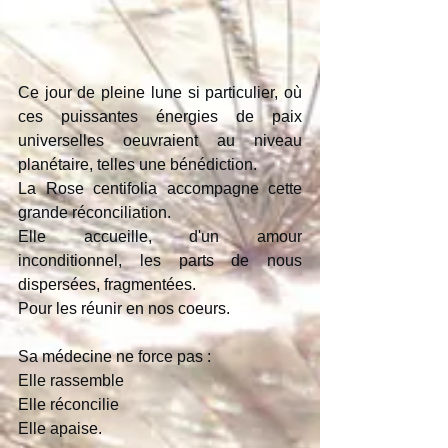
Ce jour de pleine lune si particulier, où 
ces puissantes énergies de paix 
universelles oeuvraient au niveau 
planétaire, telles une bénédiction.
La Rose centifolia accompagne cette 
grande réconciliation.
Elle accueille, d'un amour 
inconditionnel, les parts de nous 
dispersées, fragmentées.
Pour les réunir en nos coeurs.
Sa médecine ne force pas : 
Elle rassemble
Elle réconcilie
Elle apaise.