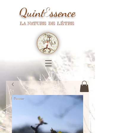
Quint
E
ssence
LA NATURE DE L'ÊTRE