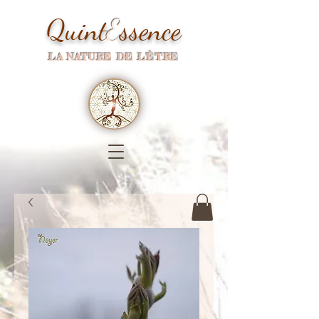
Quint
E
ssence
LA NATURE DE L'ÊTRE