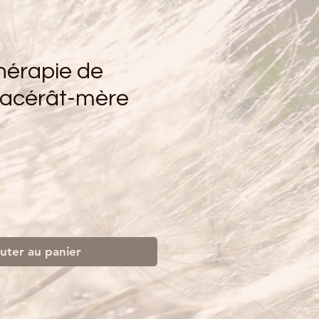
érapie de
Macérât-mère
uter au panier