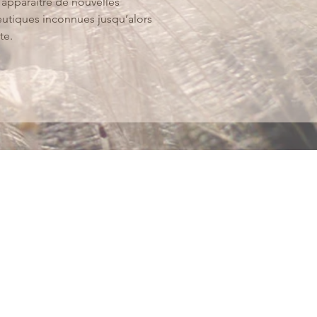
it apparaître de nouvelles
eutiques inconnues jusqu’alors
te.