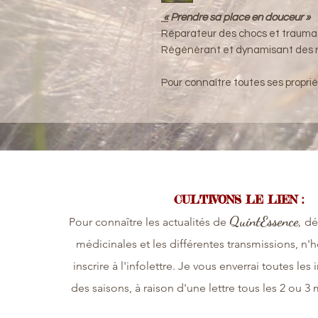
«
Prendre sa place en douceur »
Réparateur des chocs et trauma
Régénérant et dynamisant des r
Pour connaître toutes ses propriété
CULTIVONS LE LIEN :
QuintEssence,
P
our connaître les actualités de
dé
médicinales et les différentes transmissions, n'h
inscrire à l'infolettre. Je vous enverrai toutes les 
des saisons, à raison d'une lettre tous les 2 ou 3 m