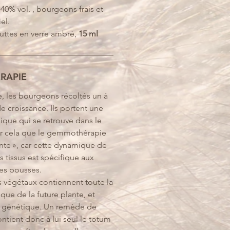
40% vol. , bourgeons frais et
el.
ttes en verre ambré,
15 ml
RAPIE
 les bourgeons récoltés un à
e croissance. Ils portent une
que qui se retrouve dans le
ur cela que le gemmothérapie
ante », car cette dynamique de
s tissus est spécifique aux
es pousses.
 végétaux contiennent toute la
que de la future plante, et
on génétique. Un remède de
tient donc à lui seul le totum