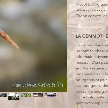
Alcool biologique 
jeunes pousses, mi
Flacon compte-gou
LA GEMMOTHÉ
En gemmothérapie,
un sont en phase d
information dynami
macérât. C’est po
est dite « régénér
régénération sur le
bourgeons et jeun
Les bourgeons des
puissance énergéti
toute l’informati
gemmothérapie con