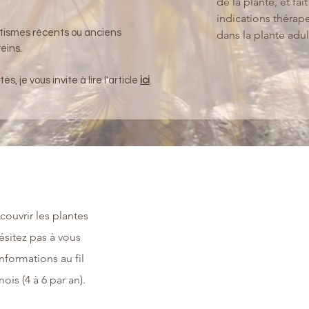
de la plante, et fa
indications thérap
tismes récents ou anciens
dans la plante adul
eins.
s, je vous invite à lire l'article
ici
.
couvrir les plantes
ésitez pas à vous
informations au fil
ois (4 à 6 par an).