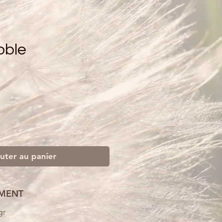
oble
uter au panier
MENT
gr