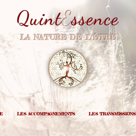
Quint
E
ssence
LA NATURE DE L'ÊTRE
IE
LES ACCOMPAGNEMENTS
LES TRANSMISSIONS