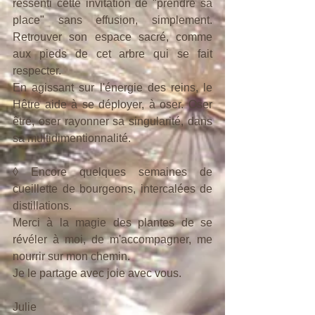
ressenti cette invitation de "prendre sa 
place" sans effusion, simplement. 
Retrouver son espace sacré, comme 
aux pieds de cet arbre qui se fait 
respecter.
En agissant sur l'énergie des reins, le 
Hêtre aide à se déployer, à oser. Oser 
être, oser rayonner sa singularité, dans 
sa multidimentionnalité.
◊ Encore quelques semaines de 
cueillette de bourgeons, intercalées de 
distillations.
Merci à la magie des plantes de se 
révéler à moi, de m'accompagner, me 
nourrir sur mon chemin.
Je le partage avec joie avec vous.
Julie