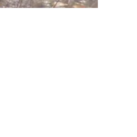
Plantes médicinales
CULTIVONS LE LIEN :
P
our connaître les actualités de
QuintEssence,
découvrir les plantes
médicinales et les différentes
transmissions, n'hésitez pas à vous
inscrire à l'infolettre. Je vous enverrai
toutes les informations au fil des
saisons, à raison d'une lettre tous les 2
ou 3 mois (4 à 6 par an).
juliemoulin (at)
ME CONTACTER
:
mailo.com