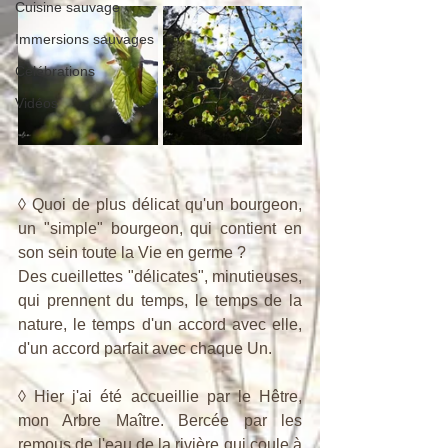
Cuisine sauvage
Immersions sauvages
Célébrations
Vidéos
◊ Quoi de plus délicat qu'un bourgeon, 
un "simple" bourgeon, qui contient en 
son sein toute la Vie en germe ?
Des cueillettes "délicates", minutieuses, 
qui prennent du temps, le temps de la 
nature, le temps d'un accord avec elle, 
d'un accord parfait avec chaque Un.
◊ Hier j'ai été accueillie par le Hêtre, 
mon Arbre Maître. Bercée par les 
remous de l'eau de la rivière qui coule à 