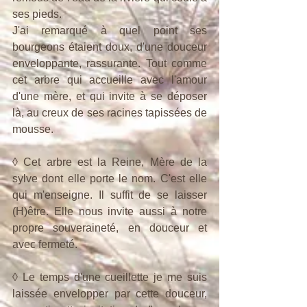
ses pieds.
J'ai remarqué à quel point ses 
bourgeons étaient doux, d'une douceur 
enveloppante, rassurante. Tout comme 
cet arbre qui accueille avec l'amour 
d'une mère, et qui invite à se déposer 
là, au creux de ses racines tapissées de 
mousse.
◊ Cet arbre est la Reine, Mère de la 
sylve dont elle porte le nom. C'est elle 
qui m'enseigne. Il suffit de se laisser 
(H)être. Elle nous invite aussi à notre 
propre souveraineté, en douceur et 
avec fermeté.
◊ Le temps d'une cueillette je me suis 
laissée envelopper par cette douceur, 